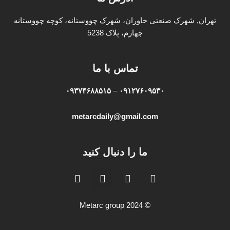
تهران, شهرک صنعتی خاوران، شهرک چووستانه، کوچه چووستانه
چهارم، پلاک 5238
تماس با ما
۰۹۳۷۴۶۸۸۵۱۵
–
۰۹۱۲۷۶۰۹۵۳۰
metarcdaily@gmail.com
ما را دنبال کنید
W
I
L
Y
h
n
i
o
a
s
n
u
t
t
k
t
© Metarc group 2024
s
a
e
u
a
g
d
b