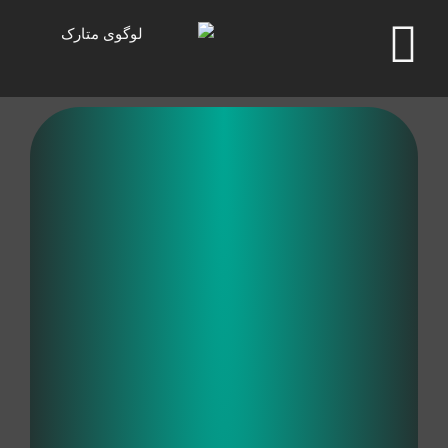
رش
ه
حتوا