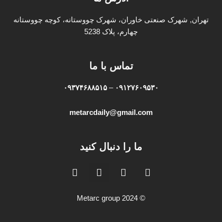
تهران, شهرک صنعتی خاوران، شهرک چووستانه، کوچه چووستانه
چهارم، پلاک 5238
تماس با ما
۰۹۳۷۴۶۸۸۵۱۵
–
۰۹۱۲۷۶۰۹۵۳۰
metarcdaily@gmail.com
ما را دنبال کنید
W
I
L
Y
h
n
i
o
a
s
n
u
t
t
k
t
© Metarc group 2024
s
a
e
u
a
g
d
b